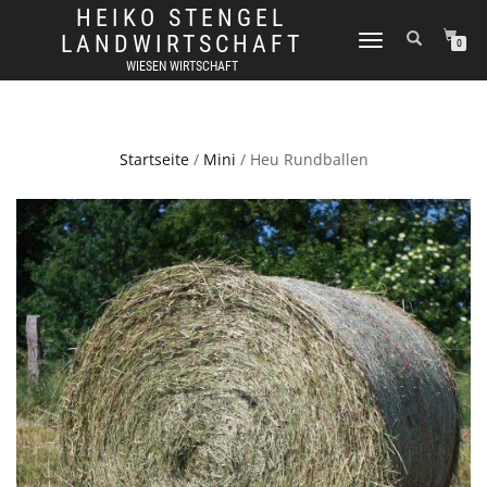
HEIKO STENGEL
LANDWIRTSCHAFT
TOGGLE
0
NAVIGATION
WIESEN WIRTSCHAFT
Startseite
/
Mini
/ Heu Rundballen